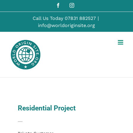
Skip
Facebook
Instagram
to
content
Call Us Today
07831 882527
|
info@worldoriginsite.org
Residential Project